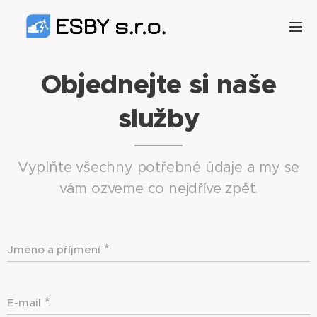
Objednejte si naše
služby
Vyplňte všechny potřebné údaje a my se
vám ozveme co nejdříve zpět.
Jméno a příjmení
E-mail