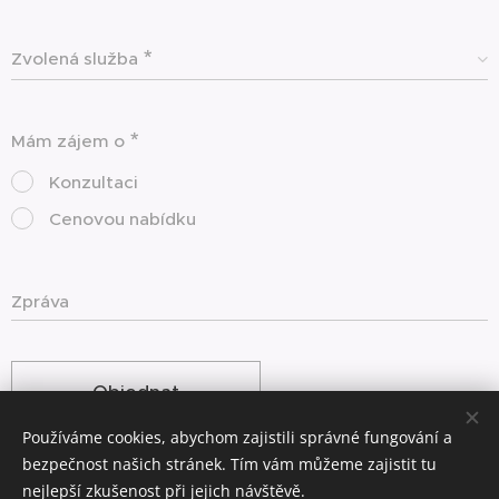
Zvolená služba
Mám zájem o
Konzultaci
Cenovou nabídku
Zpráva
Objednat
Používáme cookies, abychom zajistili správné fungování a
bezpečnost našich stránek. Tím vám můžeme zajistit tu
nejlepší zkušenost při jejich návštěvě.